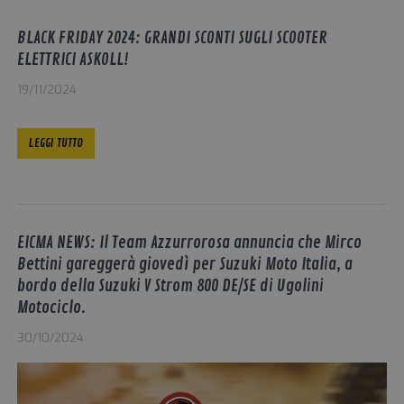
CookieScript
settimane
viene 
.ugolinimoto.com
2 giorni
dal se
BLACK FRIDAY 2024: GRANDI SCONTI SUGLI SCOOTER
Cooki
Scrip
ELETTRICI ASKOLL!
ricord
prefe
consen
19/11/2024
cookie
visitat
neces
il ban
LEGGI TUTTO
cookie
Cooki
Scrip
funzio
corre
__cf_bm
29 minuti
Quest
Cloudflare Inc.
58
viene 
EICMA NEWS: Il Team Azzurrorosa annuncia che Mirco
.twitter.com
secondi
per di
Bettini gareggerà giovedì per Suzuki Moto Italia, a
tra um
bot. C
bordo della Suzuki V Strom 800 DE/SE di Ugolini
vantag
per il
Motociclo.
al fine
effett
30/10/2024
rappor
sull'ut
propri
Web.
_dc_gtm_UA-
.ugolinimoto.com
57
Quest