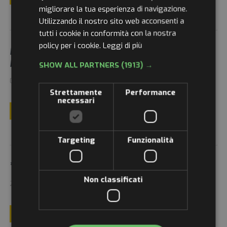
ENGLISH
migliorare la tua esperienza di navigazione.
Utilizzando il nostro sito web acconsenti a
GERMAN
tutti i cookie in conformità con la nostra
FRENCH
policy per i cookie.
Leggi di più
PRESENTAZIONE DEL TEAM AZZURROROSA PER L'AFRICA ECO
RUSSIAN
RACE 2024-2025
SHOW ALL PARTNERS
(1913) →
07/12/2024
Strettamente
Performance
necessari
LEGGI TUTTO
Targeting
Funzionalità
**Promo Natalizia E-Bike World Dimension!**
Non classificati
21/11/2024
LEGGI TUTTO