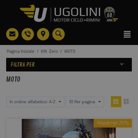
Pagina Iniziale
/
KM. Zero
/
MOTO
FILTRA PER
MOTO
In ordine alfabetico: A-Z
10 Per pagina
Risparmia 26%