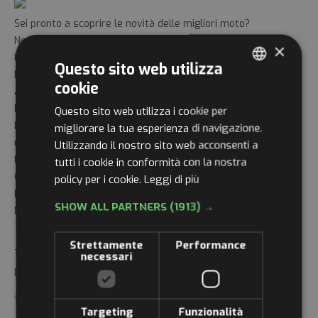
Sei pronto a scoprire le novità delle migliori moto?
Non perdere l'opportunità di vivere un'esperienza unica con
×
l'EICMA Riding Fest!
Questo sito web utilizza
Dal 25 al 27 aprile, vieni al Misano World Circuit (RN) e mettiti
cookie
ITALIAN
alla prova con i nuovi modelli di SUZUKI, KAWASAKI, ZONTES,
BETA, MOTO MORINI, KOVE e FANTIC MOTOR.
Questo sito web utilizza i cookie per
ENGLISH
Inoltre, nell'area espositiva UGOLINI MOTOR CICLO troverai le
migliorare la tua esperienza di navigazione.
ultime innovazioni del settore. Non lasciarti sfuggire
Utilizzando il nostro sito web acconsenti a
GERMAN
l'occasione di esplorare i modelli più ambiti e all'avanguardia.
tutti i cookie in conformità con la nostra
FRENCH
Quando? 25, 26 e 27 aprile
policy per i cookie.
Leggi di più
Dove? Misano World Circuit (RN)
RUSSIAN
SHOW ALL PARTNERS
(1913) →
Per maggiori informazioni, chiama il numero:
TEL. 0541/72828
Strettamente
Performance
Ti aspettiamo a Misano per un weekend all'insegna della
necessari
passione per le moto!
#EICMA
Targeting
Funzionalità