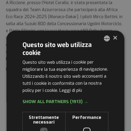
A Riccione, presso l'Hotel Corallo, è stata presentata la
squadra del Team Azzurrorosa che parteciperà alla Africa
Eco Race 2024-2025 (Monaco-Dakar). I piloti Mirco Bettini, in
sella alla Suzuki 800 della Concessionaria Ugolini Motorciclo,
e Paolo Filippini, con la sua Husqvarna 450 Rally, hanno
×
svelato le loro moto e il percorso del rally a una platea di
Questo sito web utilizza
circa 70 appassionati, tra cui nomi importanti
cookie
delmotociclismo, imprenditori, sponsor e famigliari da tutta
ITALIAN
Italia.
Questo sito web utilizza i cookie per
ENGLISH
migliorare la tua esperienza di navigazione.
L'articolo completo disponibile su Altarimini al seguente
link
Utilizzando il nostro sito web acconsenti a
GERMAN
tutti i cookie in conformità con la nostra
FRENCH
policy per i cookie.
Leggi di più
RUSSIAN
SHOW ALL PARTNERS
(1913) →
Strettamente
Performance
necessari