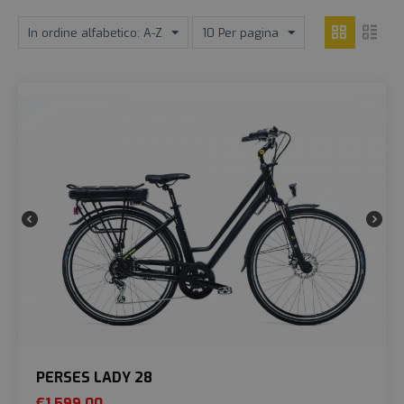
In ordine alfabetico: A-Z
10 Per pagina
PERSES LADY 28
€
1.599,00