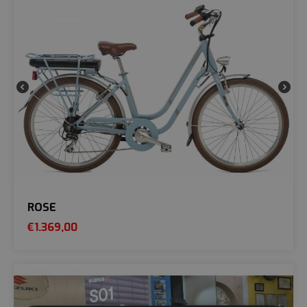
ROSE
€
1.369,00