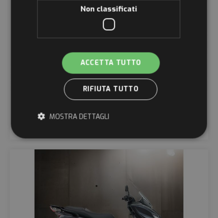
Non classificati
ACCETTA TUTTO
RIFIUTA TUTTO
SUNSET
MOSTRA DETTAGLI
€
1.099,00
Strettamente necessari
Performance
Targeting
Funzionalità
Non classificati
I cookie strettamente necessari consentono le
funzionalità principali del sito web come l'accesso