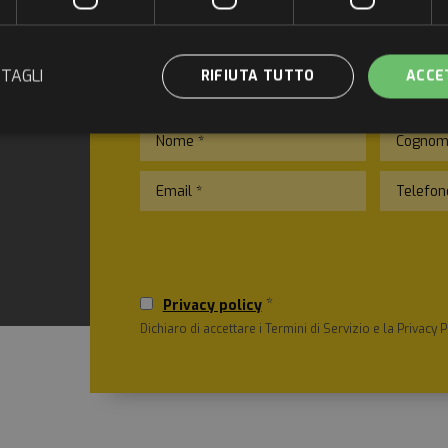
Compila i campi con la tua richi
possibile
TAGLI
RIFIUTA TUTTO
ACCE
mente necessari
Performance
Targeting
Funzionalità
Non cl
e necessari consentono le funzionalità principali del sito web come l'accesso dell'ut
o web non può essere utilizzato correttamente senza i cookie strettamente necessari.
Provider /
Scadenza
Descrizione
Dominio
*
ayAffinityCORS
www.tvsmotor-
Sessione
Questo cookie viene utilizzato
Privacy policy
italia.com
con il bilanciamento del carico,
Dichiaro di accettare i Termini di Servizio e la Privacy P
che le richieste del client siano
stesso server per qualsiasi sess
navigazione, migliorando l'espe
promuovendo l'utilizzo efficace
particolare, la versione CORS (
Resource Sharing) supporta la 
richieste in diversi domini.
29 minuti
Questo cookie viene utilizzato 