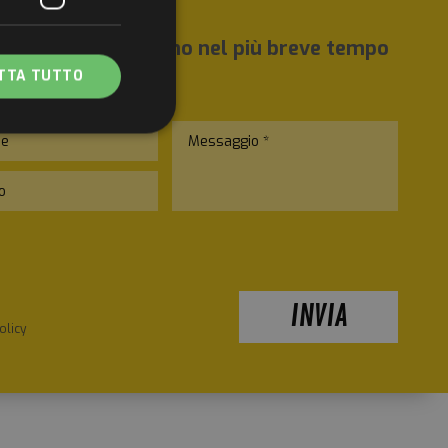
esta, ti risponderemo nel più breve tempo
TTA TUTTO
assificati
ente e la gestione
 in combinazione
INVIA
 al fine di garantire
olicy
 indirizzate allo
ione di
rienza dell'utente
 delle risorse. In
Cross-Origin
gestione delle
per distinguere tra