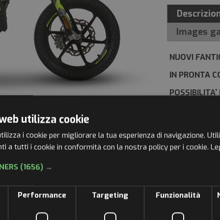
Descrizio
Images ga
NUOVI FANT
IN PRONTA C
POSSIBILITA
CORRI IN CON
web utilizza cookie
PREZZO FRA
ilizza i cookie per migliorare la tua esperienza di navigazione. Util
i a tutti i cookie in conformità con la nostra policy per i cookie.
Le
NERS
(1656) →
Performance
Targeting
Funzionalità