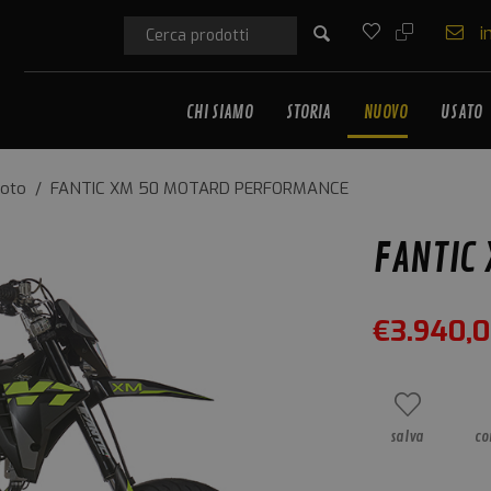
i
CHI SIAMO
STORIA
NUOVO
USATO
oto
/
FANTIC XM 50 MOTARD PERFORMANCE
FANTIC
€
3.940,
salva
co