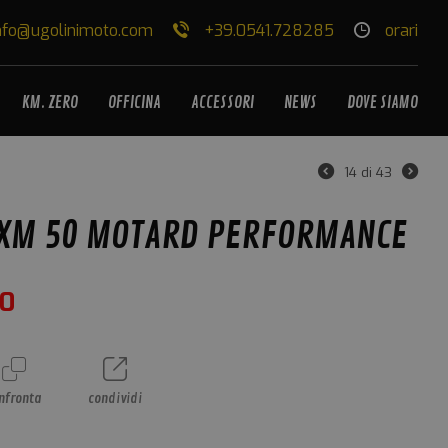
nfo@ugolinimoto.com
+39.0541.728285
orari
KM. ZERO
OFFICINA
ACCESSORI
NEWS
DOVE SIAMO
14
di
43
 XM 50 MOTARD PERFORMANCE
00
nfronta
condividi