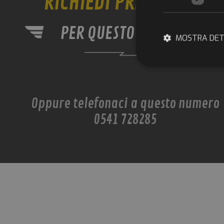
RICHIEDI PREVENTIVO
MOSTRA DET
Stretta
Oppure telefonaci a questo numero
I cookie strettament
dell'account. Il sit
0541 728285
Nome
ApplicationGatew
__cf_bm