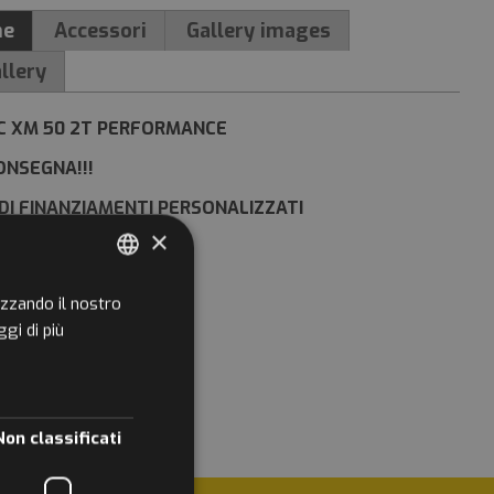
ne
Accessori
Gallery images
llery
IC XM 50 2T PERFORMANCE
ONSEGNA!!!
' DI FINANZIAMENTI PERSONALIZZATI
×
CESSIONARIO!!!
NCO CONCESSIONARIO
izzando il nostro
ITALIAN
ggi di più
ENGLISH
GERMAN
Non classificati
FRENCH
RUSSIAN