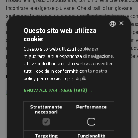
incontrare le esigenze più varie. Che si tratti di un giovane
sedicenne in cerca di un motard per divertirsi tra le curve co
×
modello premium, di qualcuno che sta muovendo i primi pas
Questo sito web utilizza
nell’enduro, di un adulto in cerca di un veicolo economico pe
cookie
spostarsi nel contesto cittadino, di un esperto in cerca di un 
ITALIAN
dall’approccio molto amichevole o di un neofita che sta muo
Questo sito web utilizza i cookie per
ENGLISH
primi passi in strada o fuoristrada, adesso c’è un 125 4T Bet
migliorare la tua esperienza di navigazione.
Utilizzando il nostro sito web acconsenti a
grado di soddisfare la sua esigenza.
GERMAN
tutti i cookie in conformità con la nostra
FRENCH
LOAD MORE
policy per i cookie.
Leggi di più
RUSSIAN
SHOW ALL PARTNERS
(1913) →
Strettamente
Performance
necessari
Targeting
Funzionalità