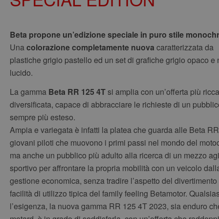
Beta propone un’edizione speciale in puro stile monoch
Una
colorazione completamente nuova
caratterizzata da
plastiche grigio pastello ed un set di grafiche grigio opaco e
lucido.
La gamma
Beta RR 125 4T
si amplia con un’offerta più ricc
diversificata, capace di abbracciare le richieste di un pubbli
sempre più esteso.
Ampia e variegata è infatti la platea che guarda alle Beta RR
giovani piloti che muovono i primi passi nel mondo del moto
ma anche un pubblico più adulto alla ricerca di un mezzo agi
sportivo per affrontare la propria mobilità con un veicolo dall
gestione economica, senza tradire l’aspetto del divertimento 
facilità di utilizzo tipica del family feeling Betamotor. Qualsias
l’esigenza, la nuova gamma RR 125 4T 2023, sia enduro ch
motard, è in grado di soddisfarla, con un’offerta che raddopp